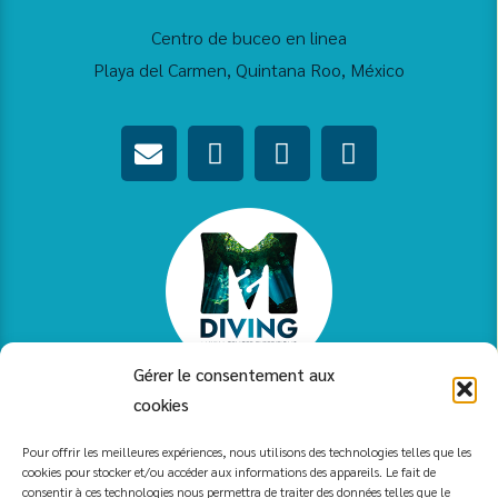
Centro de buceo en linea
Playa del Carmen, Quintana Roo, México
E
W
F
I
n
h
a
n
v
a
c
s
e
t
e
t
l
s
b
a
o
a
o
g
p
p
o
r
e
p
k
a
m
Gérer le consentement aux
cookies
© M-Diving
Pour offrir les meilleures expériences, nous utilisons des technologies telles que les
cookies pour stocker et/ou accéder aux informations des appareils. Le fait de
consentir à ces technologies nous permettra de traiter des données telles que le